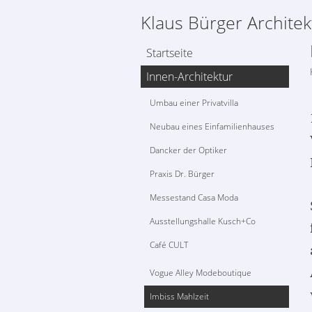
Klaus Bürger Architek
Startseite
Innen-Architektur
Umbau einer Privatvilla
Neubau eines Einfamilienhauses
Dancker der Optiker
Praxis Dr. Bürger
Messestand Casa Moda
Ausstellungshalle Kusch+Co
Café CULT
Vogue Alley Modeboutique
Imbiss Mahlzeit