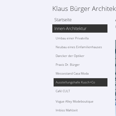
Klaus Bürger Architek
Startseite
Innen-Architektur
Umbau einer Privatvilla
Neubau eines Einfamilienhauses
Dancker der Optiker
Praxis Dr. Bürger
Messestand Casa Moda
Ausstellungshalle Kusch+Co
Café CULT
Vogue Alley Modeboutique
Imbiss Mahlzeit